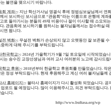
하는 불연을 맺으시기 바랍니다
.
음회 계좌
>
:
지난 학산거사님 영결식 후에 정법심보살님께서 연
께서 보시하신 보시금으로
“
관음회
”
라는 이름으로 은행에 계좌
고로 돌아가시는 분들의
49
재 비용이나 절이 이사할 때 소요되는
다
.
관음회에 보시하기를 원하시는 불자님들께서는 접수하실 때
시면 됩니다
.
설전 벽화
>
:
무설전 벽화가 손상되지 않고 오랫동안 잘 보존될 수
소중하게 대해 주시기를 부탁드립니다
.
타한국학교
>
: 2024
년 가을학기가
9
월
7
일 토요일에 시작되었습니
시는 송수진 교장선생님과 여러 교사 여러분의 노고에 감사드립
국학교 후원
>
: 2018
년부터 한글학교 후원회를 만들었습니다
.
작은
작은 정성 부탁드립니다
.
현재 후원해주고 계신 여러 불자님들께
타사 홈페이지
>
:
불타사 홈페이지가 다시 활성화 되었습니다
.
공
 업로드 될 예정입니다
.
많이 이용해주시고
,
의견 부탁드립니다
.
같습니다
.
http://www.bultasa.org/wp