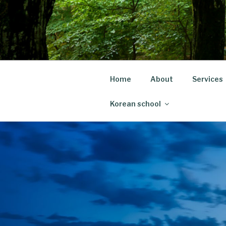
Skip
to
content
Home
About
Services
Korean school