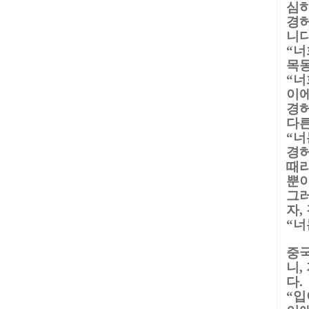
심하
경허
니
너
“
목동
너
“
이에
경
다른
너
“
경
때
뿐
그러
자
,
너
“
중국
니
,
다
.
입
“