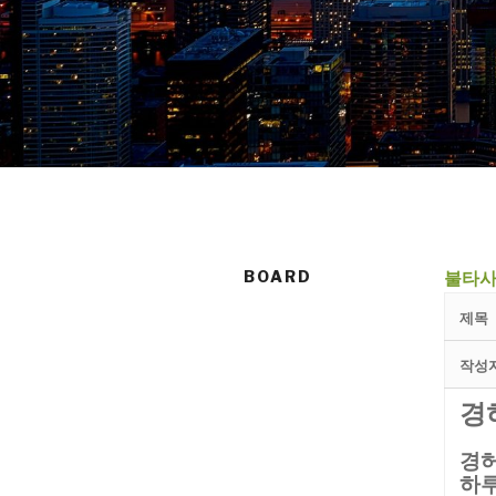
BOARD
불타사
제목
작성
경
경허
하루