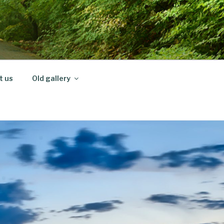
t us
Old gallery