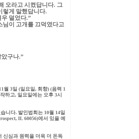
해 오라고 시켰답니다
그
.
이렇게 말했답니다
.
겨우 덜었다
.”
스님이 고개를 끄덕였다고
않았구나
.”
11
월
3
일
(
일요일
,
회향
) (
음력
1
시작하고
,
일요일에는 오후
3
시
셨습니다
.
발인법회는
10
월
14
일
rospect, IL 60056)
에서 있을 예
 신심과 원력을 더욱 더 돈독