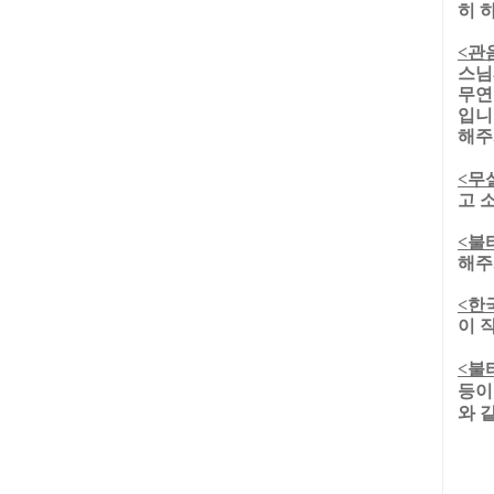
히 
<
관
스님
무연
입니
해주
<
무
고 
<
불
해주
<
한
이 
<
불
등이
와 