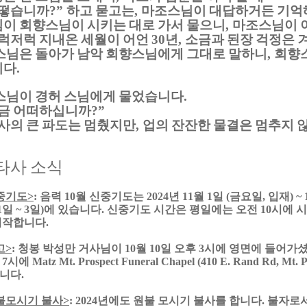
떻습니까
하고 묻고는
마조스님이 대답하거든 기억
?”
,
이 회향스님이 시키는 대로 가서 물으니
마조스님이 
,
럭저럭 지내온 세월이 어언
년
소금과 된장 걱정은 
30
,
스님은 돌아가 남악 회향스님에게 그대로 말하니
회향
,
니다
.
스님이 경허 스님에게 물었습니다
.
금 어떠하십니까
?”
사의 큰 파도는 멈췄지만
업의 잔잔한 물결은 멈추지 
,
타사 소식
중기도
>
:
음력
10
월 신중기도는
2024
년
11
월
1
일
(
금요일
,
입재
) ~ 
1
일
~ 3
일
)
에 있습니다
.
신중기도 시간은 평일에는 오전
10
시에 
시작합니다
.
고
>
:
청봉 박성만 거사님이
10
월
10
일 오후
3
시에 영면에 들어가
녁
7
시에
Matz Mt. Prospect Funeral Chapel (410 E. Rand Rd, Mt. P
니다
.
불모시기 불사
>
: 2024
년에도 원불 모시기 불사를 합니다
.
불자로서