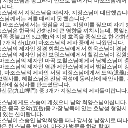
 지장스님은 동그라미 안으로 들어가니 마조스님께서
습니다
.
조스님께서 지장스님을 때리자
지장스님이 대답했습니
,
스님께서는 저를 때리지 못 했습니다
.”
 마조스님께서는 뒷짐을 지고
지팡이를 짚으며 자기
,
스님은 한국의 간화선에 큰 영향을 끼치시는데
통일신
,
귀족 중불교인
교
敎
와 지방 호족을 중심으로 한 간
5
(
)
에
개의 산
山
이 마조스님의 제자 중에서 나왔답니다
7
(
)
.
스님의 제자인 장경 회휘스님에게서 현욱스님이 경남
스님의 제자인 남전 보원스님에게서 철감스님이 강원
마조스님의 제자인 마곡 보철스님에게서 낭혜스님이 충
마조스님의 제자인 염관 제안스님에게서 범일스님이 강
를
마조스님의 제자인 서당 지장스님에게서 도의
道義
,
(
)
보림사를
혜철스님은 전남 곡성에 동리산에 태안사를
,
,
상산에 실상사를 만드셨답니다
.
산선문
九山禪門
중
개가 지장스님의 제자들이랍니다
(
)
3
.
조스님에게도 스승이 계셨으니 남악 회양스님이십니다
.
은 중국 오악
五岳
중 가장 남쪽에 있는 호남성 형양시
(
)
 있는 산이랍니다
.
스님이 스승인 남악회양을 떠나 강서성 남창시로 떠나
은 한 스님을 보내어
마조가 법문을 하려 할 때
,