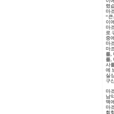
이에
렸
마
큰
“
이에
마조
로 
중
마조
마조
를
,
를
,
사
에 
실
구
마
남악
맥에
마조
회향