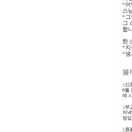
어
“
스님
그
“
그 
합
한 
지
“
생
“
불
<
신
0
월
에 
<
부
저
정입
<
원