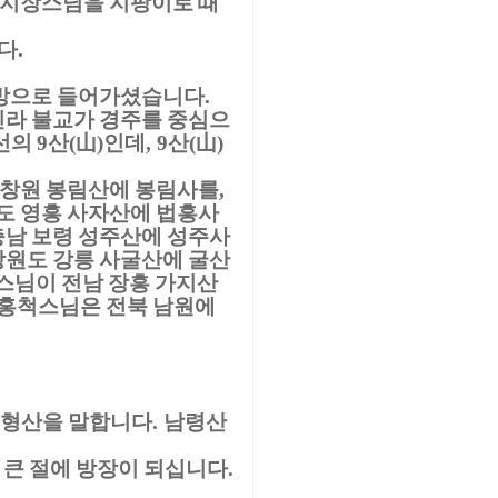
 지장스님을 지팡이로 때
다
.
 방으로 들어가셨습니다
.
라 불교가 경주를 중심으
화선의
산
山
인데
산
山
9
(
)
, 9
(
)
 창원 봉림산에 봉림사를
,
도 영흥 사자산에 법흥사
남 보령 성주산에 성주사
원도 강릉 사굴산에 굴산
스님이 전남 장흥 가지산
홍척스님은 전북 남원에
 형산을 말합니다
남령산
.
 큰 절에 방장이 되십니다
.