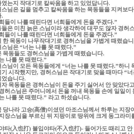
였는지 작대기로 칼싸움을 하고 있었답니다
.
스님은 길을 멈추고 칼싸움을 하는 목동들을 지켜보
다
.
희들이 나를 때린다면 너희들에게 돈을 주겠다
.”
들은 미친 늙은 스님이라 생각하여 대꾸도 않자 경허
희들이 나를 때린다면 너희들에게 돈을 주겠다
.”
 한 목동이 나무작대기로 경허스님을 가볍게 때렸습
허스님은
너는 나를 못 때렸다
“
.”
 목동들도 경허스님을 가볍게 때렸습니다
.
는 나를 못 때렸다
.”
허스님이 모든 목동들에게
너는 나를 못 때렸다
하니 
“
.”
리기 시작했지만
경허스님은 작대기로 맞을 때마다
너
,
“
이었습니다
.
자 목동들은 경허스님이 돈을 주기 싫어서 안 맞았다고
경허스님은 주머니에서 돈을 꺼내 목동들 손에 일일이
는 나를 못 때렸다
라고 하셨습니다
.”
.
 당나라 고승
高僧
이셨던 마조스님께서 하루는 지장이
(
)
지장스님을 부르신 뒤 지팡이로 땅위에 크게 동그라미
야타
入也打
불입야타
不入也打
들어가도 때리고 안
(
)
(
)-