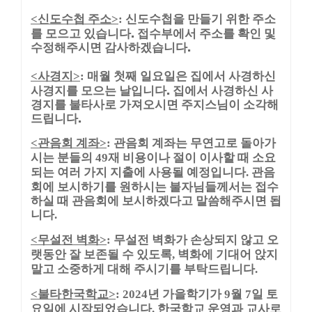
신도수첩 주소
신도수첩을 만들기 위한 주소
<
>
:
를 모으고 있습니다. 접수부에서 주소를 확인 및
수정해주시면 감사하겠습니다.
사경지
매월 첫째 일요일은 집에서 사경하신
<
>
:
사경지를 모으는 날입니다. 집에서 사경하신 사
경지를 불타사로 가져오시면 주지스님이 소각해
드립니다.
관음회 계좌
관음회 계좌는 무연고로 돌아가
<
>
:
시는 분들의
재 비용이나 절이 이사할 때 소요
49
되는 여러 가지 지출에 사용될 예정입니다
관음
.
회에 보시하기를 원하시는 불자님들께서는 접수
하실 때 관음회에 보시하겠다고 말씀해주시면 됩
니다
.
무설전 벽화
무설전 벽화가 손상되지 않고 오
<
>
:
랫동안 잘 보존될 수 있도록
벽화에 기대어 앉지
,
말고 소중하게 대해 주시기를 부탁드립니다
.
불타한국학교
년 가을학기가
월
일 토
<
>
: 2024
9
7
요일에 시작되었습니다
한국학교 운영과 교사로
.