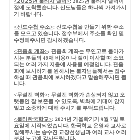
2025년 불타사 달력
<
>
: 2025년 불타사 달력이
절에 도착했습니다. 신도님들은 하나씩 가져가시
기 바랍니다.
신도수첩 주소
신도수첩을 만들기 위한 주소
<
>
:
를 모으고 있습니다. 접수부에서 주소를 확인 및
수정해주시면 감사하겠습니다.
관음회 계좌
관음회 계좌는 무연고로 돌아가
<
>
:
시는 분들의
재 비용이나 절이 이사할 때 소요
49
되는 여러 가지 지출에 사용될 예정입니다
관음
.
회에 보시하기를 원하시는 불자님들께서는 접수
하실 때 관음회에 보시하겠다고 말씀해주시면 됩
니다
.
무설전 벽화
무설전 벽화가 손상되지 않고 오
<
>
:
랫동안 잘 보존될 수 있도록
벽화에 기대어 앉지
,
말고 소중하게 대해 주시기를 부탁드립니다
.
불타한국학교
년 가을학기가
월
일 토
<
>
: 2024
9
7
요일에 시작되었습니다
한국학교 운영과 교사로
.
일해주시는 송수진 교장선생님과 여러 교사 여러
분의 노고에 감사드립니다
.