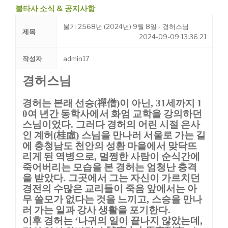
불타사 소식 & 공지사항
불기 2568년 (2024년) 9월 8일 - 경허스님
제목
2024-09-09 13:36:21
작성자
admin17
경허스님
경허는 본래 선승
禪僧
이 아닌
세까지
(
)
, 31
1
여 년간 동학사에서 화엄 교학을 강의하던
0
스님이었다
그러다 경허의 어린 시절 은사
.
인 계허
桂虛
스님을 만나러 서울로 가는 길
(
)
에 충청남도 천안의 성환 마을에서 맞닥뜨
리게 된 역병으로
멀쩡한 사람이 순식간에
,
죽어버리는 모습을 본 경허는 엄청난 충격
을 받았다
그곳에서 그는 자신이 가르치던
.
경전의 수많은 교리들이 죽음 앞에서는 아
무 쓸모가 없다는 것을 느끼고
스승을 만나
,
러 가는 일과 강사 생활을 포기한다
.
이후 경허는
나귀의 일이 끝나지 않았는데
‘
,