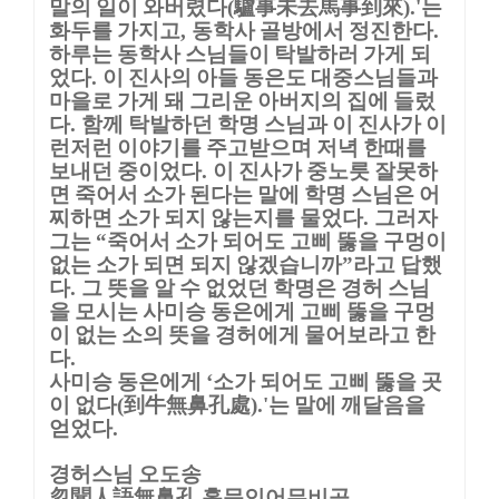
말의 일이 와버렸다
驢事未去馬事到來
는
(
).'
화두를 가지고
동학사 골방에서 정진한다
,
.
하루는 동학사 스님들이 탁발하러 가게 되
었다
이 진사의 아들 동은도 대중스님들과
.
마을로 가게 돼 그리운 아버지의 집에 들렀
다
함께 탁발하던 학명 스님과 이 진사가 이
.
런저런 이야기를 주고받으며 저녁 한때를
보내던 중이었다
이 진사가 중노릇 잘못하
.
면 죽어서 소가 된다는 말에 학명 스님은 어
찌하면 소가 되지 않는지를 물었다
그러자
.
그는
죽어서 소가 되어도 고삐 뚫을 구멍이
“
없는 소가 되면 되지 않겠습니까
라고 답했
”
다
그 뜻을 알 수 없었던 학명은 경허 스님
.
을 모시는 사미승 동은에게 고삐 뚫을 구멍
이 없는 소의 뜻을 경허에게 물어보라고 한
다
.
사미승 동은에게
소가 되어도 고삐 뚫을 곳
‘
이 없다
到牛無鼻孔處
는 말에 깨달음을
(
).'
얻었다
.
경허스님 오도송
忽聞人語無鼻孔
홀문인어무비공