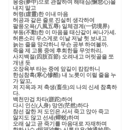
몽중
夢中
으로 관찰하여 해태심
懈怠心
을
(
)
(
)
내지 말고
허령
虛靈
한 이내 마음
(
)
허공과 같은 줄로 진실히 생각하여
팔풍오욕
八風五辱
일체경계
一切境界
(
)
(
)
부동
不動
한 이 마음을 태산같이 써나가세
(
)
.
허튼소리 우스게로 이날 저날 헛 보내고
늙는 줄을 망각하니 무슨 공부 하여볼까
.
죽을 제 고통 중에 후회한들 무엇하리
.
사지백절
四肢百節
오려내고 머릿골을 쪼
(
)
개낸 듯
오장육부 타는 중에 앞길이 캄캄하니
한심참혹
寒心慘酷
내 노릇이 이럴 줄을 누
(
)
가 알꼬
,
저 지옥과 저 축생
畜生
의 나의 신세 참혹하
(
)
다
.
백천만겁 차타
蹉跎
하여
(
)
다시 인신
人身
망연
茫然
하다
(
)
(
)
참선 잘한 저 도인은 서서 죽고 앉아 죽고
앓지도 않고 선세
蟬蜕
하며
(
)
오래 살고 곧 죽기를 마음대로 자재하며
항하사수
恒河沙數
신통묘용
神通妙用
(
)
(
)