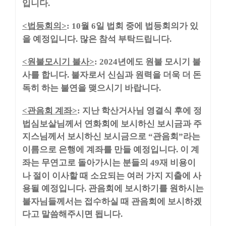
입니다
.
법등회의
월
일 법회 중에 법등회의가 있
<
>
: 10
6
을 예정입니다
많은 참석 부탁드립니다
.
.
원불모시기 불사
년에도 원불 모시기 불
<
>
: 2024
사를 합니다
불자로서 신심과 원력을 더욱 더 돈
.
독히 하는 불연을 맺으시기 바랍니다
.
관음회 계좌
지난 학산거사님 영결식 후에 정
<
>
:
법심보살님께서 연화회에 보시하신 보시금과 주
지스님께서 보시하신 보시금으로
관음회
라는
“
”
이름으로 은행에 계좌를 만들 예정입니다
이 계
.
좌는 무연고로 돌아가시는 분들의
재 비용이
49
나 절이 이사할 때 소요되는 여러 가지 지출에 사
용될 예정입니다
관음회에 보시하기를 원하시는
.
불자님들께서는 접수하실 때 관음회에 보시하겠
다고 말씀해주시면 됩니다
.