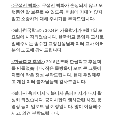
무설전 벽화
무설전 벽화가 손상되지 않고 오
<
>
:
랫동안 잘 보존될 수 있도록
벽화에 기대어 앉지
,
말고 소중하게 대해 주시기를 부탁드립니다
.
불타한국학교
년 가을학기가
월
일 토
<
>
: 2024
9
7
요일에 시작되었습니다
한국학교 운영과 교사로
.
일해주시는 송수진 교장선생님과 여러 교사 여러
분의 노고에 감사드립니다
.
한국학교 후원
년부터 한글학교 후원회
<
>
: 2018
를 만들었습니다
작은 물방울이 모여 큰 그릇에
.
차듯이 작은 정성 부탁드립니다
현재 후원해주
.
고 계신 여러 불자님들께 감사드립니다
.
불타사 홈페이지
불타사 홈페이지가 다시 활
<
>
:
성화 되었습니다
공지사항과 행사관련 사진
동
.
,
영상 등이 업로드 될 예정입니다
많이 이용해주
.
시고
의견 부탁드립니다
,
.