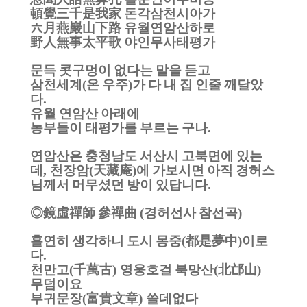
頓覺三千是我家
돈각삼천시아가
六月燕巖山下路
유월연암산하로
野人無事太平歌
야인무사태평가
문득 콧구멍이 없다는 말을 듣고
삼천세계
온 우주
가 다 내 집 인줄 깨달았
(
)
다
.
유월 연암산 아래에
농부들이 태평가를 부르는 구나
.
연암산은 충청남도 서산시 고북면에 있는
데
천장암
天藏庵
에 가보시면 아직 경허스
,
(
)
님께서 머무셨던 방이 있답니다
.
◎
鏡虛禪師 參禪曲
경허선사 참선곡
(
)
홀연히 생각하니 도시 몽중
都是夢中
이로
(
)
다
.
천만고
千萬古
영웅호걸 북망산
北邙山
(
)
(
)
무덤이요
부귀문장
富貴文章
쓸데없다
(
)