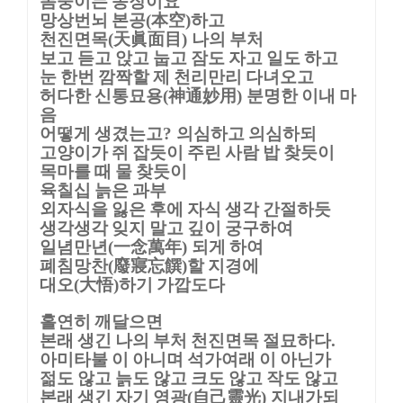
몸뚱이는 송장이요
망상번뇌 본공
本空
하고
(
)
천진면목
天眞面目
나의 부처
(
)
보고 듣고 앉고 눕고 잠도 자고 일도 하고
눈 한번 깜짝할 제 천리만리 다녀오고
허다한 신통묘용
神通妙用
분명한 이내 마
(
)
음
어떻게 생겼는고
의심하고 의심하되
?
고양이가 쥐 잡듯이 주린 사람 밥 찾듯이
목마를 때 물 찾듯이
육칠십 늙은 과부
외자식을 잃은 후에 자식 생각 간절하듯
생각생각 잊지 말고 깊이 궁구하여
일념만년
一念萬年
되게 하여
(
)
폐침망찬
廢寢忘饌
할 지경에
(
)
대오
大悟
하기 가깝도다
(
)
홀연히 깨달으면
본래 생긴 나의 부처 천진면목 절묘하다
.
아미타불 이 아니며 석가여래 이 아닌가
젊도 않고 늙도 않고 크도 않고 작도 않고
본래 생긴 자기 영광
自己靈光
지내가되
(
)