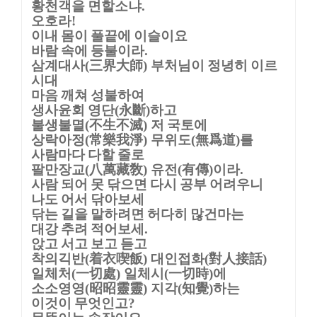
황천객을 면할소냐
.
오호라
!
이내 몸이 풀끝에 이슬이요
바람 속에 등불이라
.
삼계대사
三界大師
부처님이 정녕히 이르
(
)
시대
마음 깨쳐 성불하여
생사윤회 영단
永斷
하고
(
)
불생불멸
不生不滅
저 국토에
(
)
상락아정
常樂我淨
무위도
無爲道
를
(
)
(
)
사람마다 다할 줄로
팔만장교
八萬藏敎
유전
有傳
이라
(
)
(
)
.
사람 되어 못 닦으면 다시 공부 어려우니
나도 어서 닦아보세
닦는 길을 말하려면 허다히 많건마는
대강 추려 적어보세
.
앉고 서고 보고 듣고
착의긱반
着衣喫飯
대인접화
對人接話
(
)
(
)
일체처
一切處
일체시
一切時
에
(
)
(
)
소소영영
昭昭靈靈
지각
知覺
하는
(
)
(
)
이것이 무엇인고
?