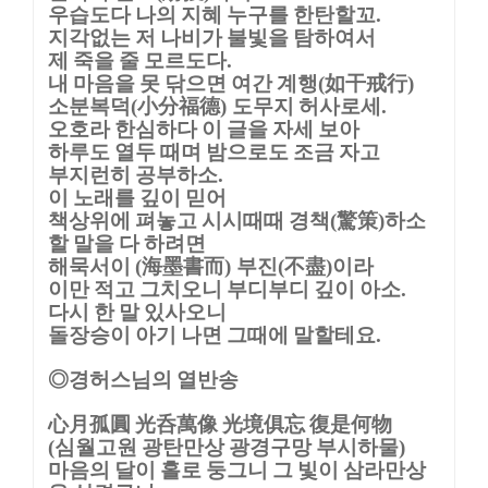
우습도다 나의 지혜 누구를 한탄할꼬
.
지각없는 저 나비가 불빛을 탐하여서
제 죽을 줄 모르도다
.
내 마음을 못 닦으면 여간 계행
如干戒行
(
)
소분복덕
小分福德
도무지 허사로세
(
)
.
오호라 한심하다 이 글을 자세 보아
하루도 열두 때며 밤으로도 조금 자고
부지런히 공부하소
.
이 노래를 깊이 믿어
책상위에 펴놓고 시시때때 경책
驚策
하소
(
)
할 말을 다 하려면
해묵서이
海墨書而
부진
不盡
이라
(
)
(
)
이만 적고 그치오니 부디부디 깊이 아소
.
다시 한 말 있사오니
돌장승이 아기 나면 그때에 말할테요
.
◎
경허스님의 열반송
心月孤圓 光呑萬像 光境俱忘 復是何物
심월고원 광탄만상 광경구망 부시하물
(
)
마음의 달이 홀로 둥그니 그 빛이 삼라만상