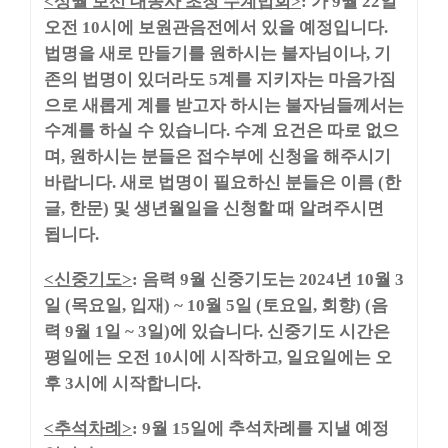
상월 보선 대종사 초청 수계법회
가
월
일
<
>
:
9
22
오전
시에 보원관음전에서 있을 예정입니다
10
.
법명을 새로 만들기를 원하시는 불자님이나
기
,
존의 법명이 있더라도
계를 지키자는 마음가짐
5
으로 새롭게 계를 받고자 하시는 불자님들께서는
수계를 하실 수 있습니다
수계 요건은 따로 없으
.
며
원하시는 분들은 접수부에 신청을 해주시기
,
바랍니다
새로 법명이 필요하신 분들은 이름
한
.
(
글
한문
및 생년월일을 신청할 때 알려주시면
,
)
됩니다
.
신중기도
음력
월 신중기도는
년
월
<
>
:
9
2024
10
3
일
목요일
입재
월
일
토요일
회향
음
(
,
) ~ 10
5
(
,
) (
력
월
일
일
에 있습니다
신중기도 시간은
9
1
~ 3
)
.
평일에는 오전
시에 시작하고
일요일에는 오
10
,
후
시에 시작합니다
3
.
추석차례
월
일에 추석차례를 지낼 예정
<
>
: 9
15