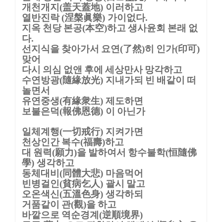
개천개지
盖天蓋地
이러하고
(
)
열반진락
涅槃眞樂
가이없다
(
)
.
지옥 천당 본공
本空
하고 생사윤회 본래 없
(
)
다
.
선지식을 찾아가서 요연
了然
히 인가
印可
(
)
(
)
맞어
다시 의심 없앤 후에 세상만사 망각하고
수연방광
隨緣放光
지내가되 빈 배같이 떠
(
)
놀면서
유연중생
有緣衆生
제도하면
(
)
보불은덕
報佛恩德
이 아닌가
(
)
일체계행
一切戒行
지켜가면
(
)
천상인간 복수
福壽
하고
(
)
대 원력
願力
을 발하여서 항수불학
恒隨佛
(
)
(
學
생각하고
)
동체대비
同體大悲
마음먹어
(
)
빈병걸인
貧病乞人
괄시 말고
(
)
오온색신
五溫色身
생각하되
(
)
거품같이 관
觀
을 하고
(
)
바깥으로 역순경계
逆順境界
(
)