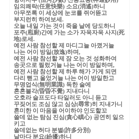
임의쾌락
任意快樂
소요
消遙
하니
(
)
(
)
아무쪼록 이 세상에 눈코를 쥐어뜯고
부지런히 하여보세
.
오늘 내일 가는 것이 죽을 날에 당도하니
포주
庖廚
간에 가는 소가 자욱자욱 사지
死
(
)
(
地
로세
)
.
예전 사람 참선할 제 마디그늘 아꼈거늘
나는 어이 방일
放逸
하며
(
)
,
예전 사람 참선할 제 잠 오는 것 성화하여
송곳으로 찔렀거늘 나는 어이 방일하며
,
예전 사람 참선할 제 하루 해가 가게 되면
다리 뻗고 울었거늘 나는 어이 방일한고
무명업식
無明業識
독한 술에
(
)
혼혼불각
昏昏不覺
지내다니
(
)
오호라 슬프도다 타일러도 아니 듣고
꾸짖어도 조심 않고 심상
尋常
히 지내가니
(
)
혼미한 이 마음을 어이하야 인도할꼬
쓸데 없는 탐심 진심
貪心瞋心
공연히 일으
(
)
키고
쓸데없는 허다 분별
許多分別
(
)
날마다 분요
紛擾
하니
(
)