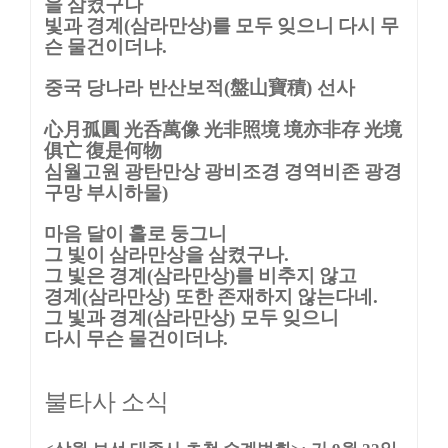
을 삼켰구나
빛과 경계
삼라만상
를 모두 잊으니 다시 무
(
)
슨 물건이더냐
.
중국 당나라
반산보적
盤山寶積
선사
(
)
心月孤圓 光呑萬像 光非照境 境亦非存 光境
俱亡 復是何物
심월고원 광탄만상 광비조경 경역비존 광경
구망 부시하물
)
마음 달이 홀로 둥그니
그 빛이 삼라만상을 삼켰구나
.
그 빛은 경계
삼라만상
를 비추지 않고
(
)
경계
삼라만상
또한 존재하지 않는다네
(
)
.
그 빛과 경계
삼라만상
모두 잊으니
(
)
다시 무슨 물건이더냐
.
불타사 소식