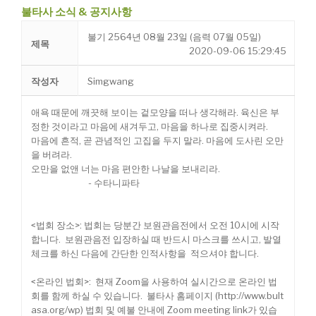
불타사 소식 & 공지사항
불기 2564년 08월 23일 (음력 07월 05일)
제목
2020-09-06 15:29:45
작성자
Simgwang
애욕 때문에 깨끗해 보이는 겉모양을 떠나 생각해라. 육신은 부
정한 것이라고 마음에 새겨두고, 마음을 하나로 집중시켜라.
마음에 흔적, 곧 관념적인 고집을 두지 말라. 마음에 도사린 오만
을 버려라.
오만을 없앤 너는 마음 편안한 나날을 보내리라.
- 수타니파타
<법회 장소>: 법회는 당분간 보원관음전에서 오전 10시에 시작
합니다. 보원관음전 입장하실 때 반드시 마스크를 쓰시고, 발열
체크를 하신 다음에 간단한 인적사항을 적으셔야 합니다.
<온라인 법회>: 현재 Zoom을 사용하여 실시간으로 온라인 법
회를 함께 하실 수 있습니다. 불타사 홈페이지 (
http://www.bult
asa.org/wp)
법회 및 예불 안내에 Zoom meeting link가 있습