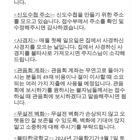
니다.
신도수첩 주소
신도수첩을 만들기 위한 주소
<
>
:
를 모으고 있습니다. 접수부에서 주소를 확인 및
수정해주시면 감사하겠습니다.
사경지
매월 첫째 일요일은 집에서 사경하신
<
>
:
사경지를 모으는 날입니다. 집에서 사경하신 사
경지를 불타사로 가져오시면 주지스님이 소각해
드립니다.
관음회 계좌
관음회 계좌는 무연고로 돌아가
<
>
:
시는 분들의
재 비용이나 절이 이사할 때 소요
49
되는 여러 가지 지출에 사용될 예정입니다
관음
.
회에 보시하기를 원하시는 불자님들께서는 접수
하실 때 관음회에 보시하겠다고 말씀해주시면 됩
니다
.
무설전 벽화
무설전 벽화가 손상되지 않고 오
<
>
:
랫동안 잘 보존될 수 있도록
벽화에 기대어 앉지
,
말고 소중하게 대해 주시기를 부탁드립니다
.
불타한국학교
년 가을학기가
월
일 토
<
>
: 2024
9
7