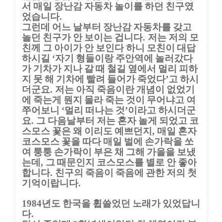
서 매일 장난감 자동차 놀이를 하던 친구였
었습니다
.
그런데 어느 날부터 장난감 자동차를 갖고
놀던 친구가 안 보이는 겁니다
저는 저의 모
.
친께 그 아이가 안 보인다 하니 모친이 대답
하시길
자기 형들이랑 주안역에 놀러갔다
‘
가 기차가 지나 갈 때 철길 옆에서 멀리 피하
지 못 해 기차에 빨려 들어가 죽었다
고 하시
’
더군요
저는 아직 죽음이란 개념이 없었기
.
에 죽는게 뭔지 몰라 죽는 것이 무어냐고 여
쭈어보니
멀리 떠나는 것
이라고 하시더군
‘
’
요
그 다음날부터 저는 혼자 놀게 되었고 코
.
스모스 꽃은 왜 이리도 예쁘던지
매일 혼자
,
코스모스 꽃을 따다 매일 벌에 손가락을 쏘
여 퉁퉁 손가락이 부은 채 그해 가을을 보냈
는데
그 때문인지 코스모스를 별로 안 좋아
,
합니다
친구의 죽음이 죽음에 관한 저의 첫
.
기억이랍니다
.
년도 한국을 휩쓸었던 노래가 있었답니
1984
다
.