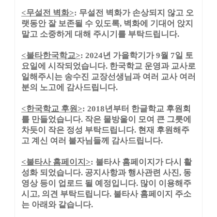
<
무설전 벽화
>
:
무설전 벽화가 손상되지 않고 오
랫동안 잘 보존될 수 있도록
,
벽화에 기대어 앉지
말고 소중하게 대해 주시기를 부탁드립니다
.
<
불타한국학교
>
: 2024
년 가을학기가
9
월
7
일 토
요일에 시작되었습니다
.
한국학교 운영과 교사로
일해주시는 송수진 교장선생님과 여러 교사 여러
분의 노고에 감사드립니다
.
<
한국학교 후원
>
: 2018
년부터 한글학교 후원회
를 만들었습니다
.
작은 물방울이 모여 큰 그릇에
차듯이 작은 정성 부탁드립니다
.
현재 후원해주
고 계신 여러 불자님들께 감사드립니다
.
<
불타사 홈페이지
>
:
불타사 홈페이지가 다시 활
성화 되었습니다
.
공지사항과 행사관련 사진
,
동
영상 등이 업로드 될 예정입니다
.
많이 이용해주
시고
,
의견 부탁드립니다
.
불타사 홈페이지 주소
는 아래와 같습니다
.