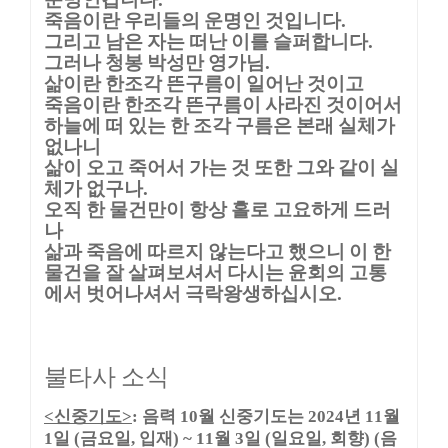
죽음이란 우리들의 운명인 것입니다
.
그리고 남은 자는 떠난 이를 슬퍼합니다
.
그러나 청봉 박성만 영가님
.
삶이란 한조각 뜬구름이 일어난 것이고
죽음이란 한조각 뜬구름이 사라진 것이어서
하늘에 떠 있는 한 조각 구름은 본래 실체가
없나니
삶이 오고 죽어서 가는 것 또한 그와 같이 실
체가 없구나
.
오직 한 물건만이 항상 홀로 고요하게 드러
나
삶과 죽음에 따르지 않는다고 했으니 이 한
물건을 잘 살펴보셔서 다시는 윤회의 고통
에서 벗어나셔서 극락왕생하십시오
.
불타사 소식
<
신중기도
>
:
음력
10
월 신중기도는
2024
년
11
월
1
일
(
금요일
,
입재
) ~ 11
월
3
일
(
일요일
,
회향
) (
음