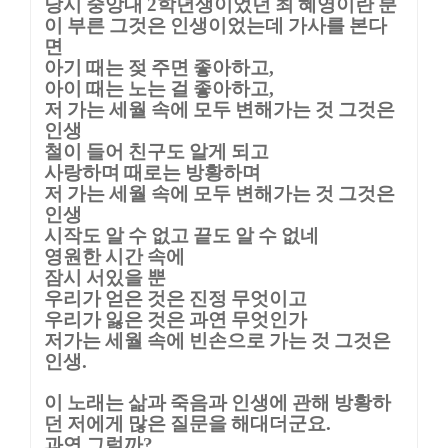
당시 중앙대
학년생이었던 최 혜영이란 분
2
이 부른 그것은 인생이었는데 가사를 본다
면
아기 때는 젖 주면 좋아하고
,
아이 때는 노는 걸 좋아하고
,
저 가는 세월 속에 모두 변해가는 것 그것은
인생
철이 들어 친구도 알게 되고
사랑하며 때로는 방황하며
저 가는 세월 속에 모두 변해가는 것 그것은
인생
시작도 알 수 없고 끝도 알 수 없네
영원한 시간 속에
잠시 서있을 뿐
우리가 얻은 것은 진정 무엇이고
우리가 잃은 것은 과연 무엇인가
저가는 세월 속에 빈손으로 가는 것 그것은
인생
.
이 노래는 삶과 죽음과 인생에 관해 방황하
던 저에게 많은 질문을 해대더군요
.
과연 그럴까
?