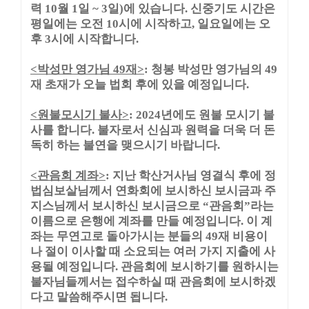
력
10
월
1
일
~ 3
일
)
에 있습니다
.
신중기도 시간은
평일에는 오전
10
시에 시작하고
,
일요일에는 오
후
3
시에 시작합니다
.
<
박성만 영가님
49
재
>
:
청봉 박성만 영가님의
49
재 초재가 오늘 법회 후에 있을 예정입니다
.
<
원불모시기 불사
>
: 2024
년에도 원불 모시기 불
사를 합니다
.
불자로서 신심과 원력을 더욱 더 돈
독히 하는 불연을 맺으시기 바랍니다
.
<
관음회 계좌
>
:
지난 학산거사님 영결식 후에 정
법심보살님께서 연화회에 보시하신 보시금과 주
지스님께서 보시하신 보시금으로
“
관음회
”
라는
이름으로 은행에 계좌를 만들 예정입니다
.
이 계
좌는 무연고로 돌아가시는 분들의
49
재 비용이
나 절이 이사할 때 소요되는 여러 가지 지출에 사
용될 예정입니다
.
관음회에 보시하기를 원하시는
불자님들께서는 접수하실 때 관음회에 보시하겠
다고 말씀해주시면 됩니다
.