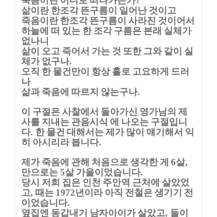
죽음이란 어디로 떠나가는가
?
삶이란 한조각 뜬구름이 일어난 것이고
죽음이란 한조각 뜬구름이 사라진 것이어서
하늘에 떠 있는 한 조각 구름은 본래 실체가
없나니
삶이 오고 죽어서 가는 것 또한 그와 같이 실
체가 없구나
.
오직 한 물건만이 항상 홀로 고요하게 드러
나
삶과 죽음에 따르지 않는구나
.
이 구절은 사찰에서 돌아가신 영가님의 제
사를 지내는 관음시식 에 나오는 구절입니
다
한 물건 대해서는 제가 많이 얘기해서 익
.
히 아시리라 봅니다
.
제가 죽음에 관해 처음으로 생각한 게
살
6
,
만으로는
살 가을이었습니다
5
.
당시 저희 집은 인천 주안역 근처에 살았었
고
때는
년이라 아직 전철은 생기기 전
,
1972
이었습니다
.
옆집엔 동갑내기 남자아이가 살았고
둘이
,