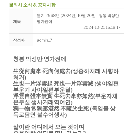
불타사 소식 & 공지사항
불기 2568년 (2024년) 10월 20일 - 청봉 박성만
제목
영가전에
2024-10-21 15:19:17
작성자
admin17
청봉 박성만 영가전에
生從何處來 死向何處去
생종하처래 사향하
(
처거
)
生也一片浮雲起 死也一片浮雲滅
생야일편
(
부운기 사야일편부운멸
)
浮雲自體本無實 生死去來亦如然
부운자체
(
본무실 생사거래역여연
)
獨一物 常獨露湛然 不隨於生死
독일물 상
(
독로담연 불수어생사
)
삶이란 어디에서 오는 것이며