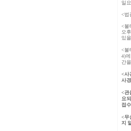
일요
<법
<
불
오후 
있을
<
불
4)
간을
<사
사경
<관
요되
접수
<무
지 