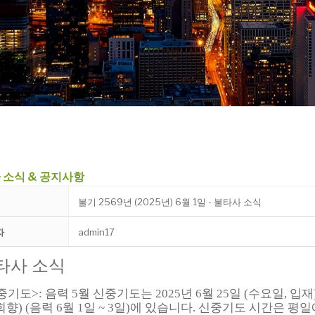
 소식 & 공지사항
불기 2569년 (2025년) 6월 1일 - 불타사 소식
자
admin17
타사 소식
중기도
>
:
음력 5월 신중기도는 2025년 6
월 25일 (수요일, 입재)
회향) (음력 6월 1일 ~ 3일)에 있습니다.
신중기도 시간은 평일에