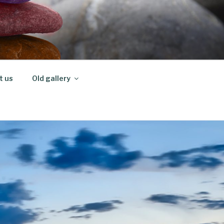
t us
Old gallery