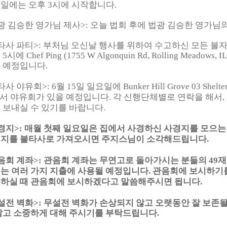
일에는 오후 3시에 시작합니다.
광 김승한 영가님 제사
>
:
오늘 법회 후에 법광 김승한 영가님의
타사 파티
>
:
부처님 오신날 행사를 위하여 수고하신 모든 불자
5시에 Chef Ping (1755 W Algonquin Rd, Rolling Meadow
 예정입니다.
타사 야유회
>
:
6월 15일 일요일에 Bunker Hill Grove 03 Shelter (W
에서 야유회가 있을 예정입니다. 각 신행단체별로 연락을 해서,
 보내실 수 있기를 바랍니다.
경지>: 매월 첫째 일요일은 집에서 사경하신 사경지를 모으는
지를 불타사로 가져오시면 주지스님이 소각해드립니다.
음회 계좌>: 관음회 계좌는 무연고로 돌아가시는 분들의 49재
는 여러 가지 지출에 사용될 예정입니다. 관음회에 보시하
하실 때 관음회에 보시하겠다고 말씀해주시면 됩니다.
설전 벽화>: 무설전 벽화가 손상되지 않고 오랫동안 잘 보존될
말고 소중하게 대해 주시기를 부탁드립니다.