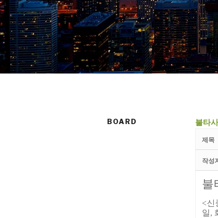
BOARD
불타사
제목
작성
불
<
신
일,