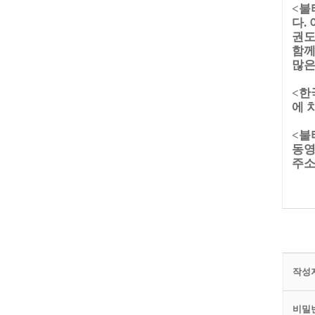
<불
다.
권도
함께
많은
<한
에 
<불
동영
주소
작성자
비밀번