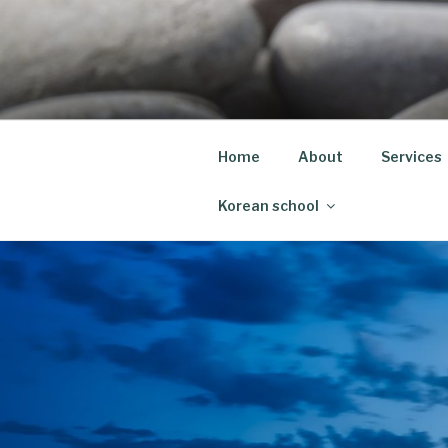
Skip
to
content
Home
About
Services
Korean school