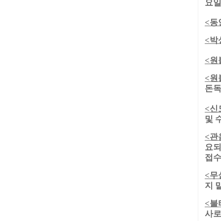
요일
동
<
박
<
원
<
원
<
돈독
신
<
및 
관
<
요되
접수
무
<
지 
불
<
사로