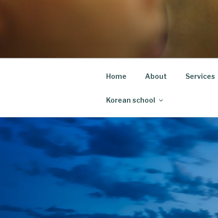
Skip
to
content
Home
About
Services
Korean school