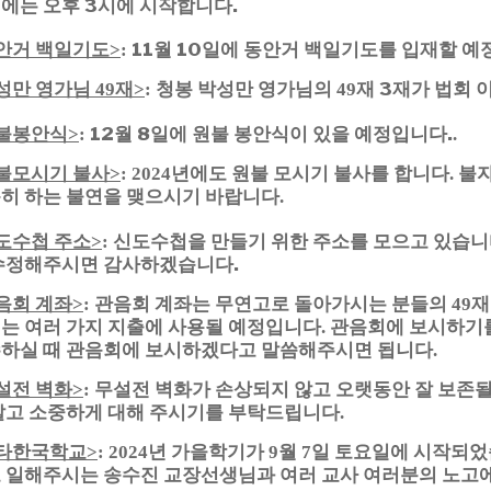
에는 오후 3시에 시작합니다.
안거 백일기도
11월 10일에 동안거 백일기도를 입재할 예
>
:
성만 영가님
재
청봉 박성만 영가님의
재 3재가 법회
49
>
:
49
불봉안식
12월 8일에 원불 봉안식이 있을 예정입니다.
>
:
.
불모시기 불사
년에도 원불 모시기 불사를 합니다
불자
>
: 2024
.
히 하는 불연을 맺으시기 바랍니다
.
도수첩 주소
신도수첩을 만들기 위한 주소를 모으고 있습니
>
:
수정해주시면 감사하겠습니다.
음회 계좌
관음회 계좌는 무연고로 돌아가시는 분들의
재
>
:
49
는 여러 가지 지출에 사용될 예정입니다
관음회에 보시하기
.
하실 때 관음회에 보시하겠다고 말씀해주시면 됩니다
.
설전 벽화
무설전 벽화가 손상되지 않고 오랫동안 잘 보존될
>
:
말고 소중하게 대해 주시기를 부탁드립니다
.
타한국학교
년 가을학기가
월
일 토요일에 시작되
>
: 2024
9
7
 일해주시는 송수진 교장선생님과 여러 교사 여러분의 노고