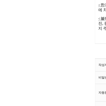
한
<
에 
불
<
진
,
지 
작성자
비밀번
자동