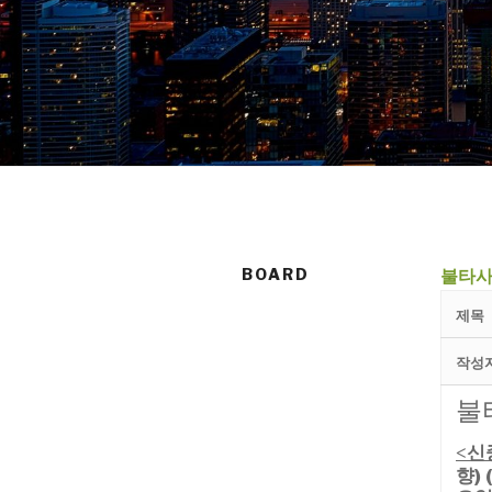
BOARD
불타사
제목
작성
불
신
<
향)