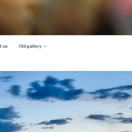
t us
Old gallery