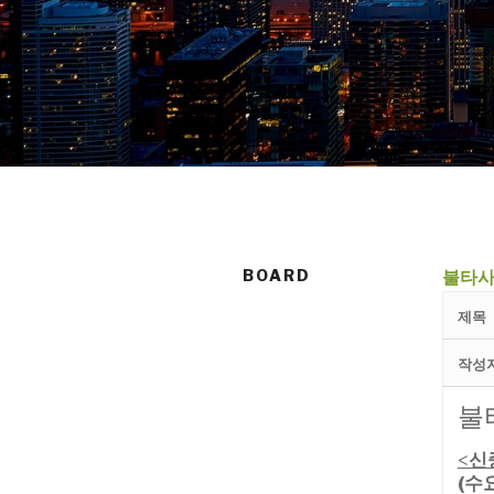
BOARD
불타사
제목
작성
불
신
<
(수