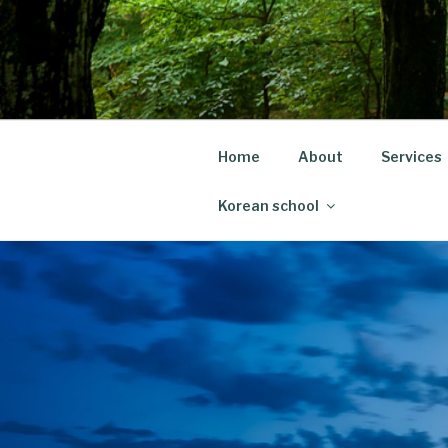
Skip
to
content
Home
About
Services
Korean school