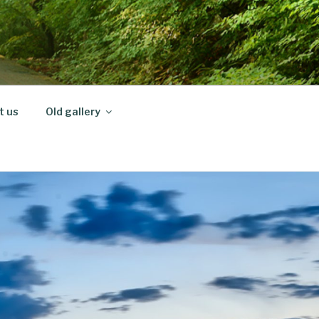
t us
Old gallery