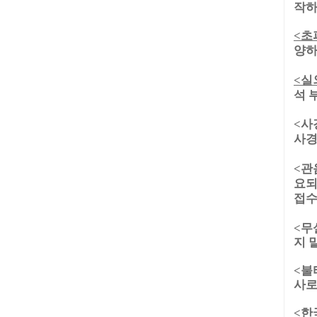
작
하
초
<
양하
실
<
석 
<사
사경
<관
요되
접수
<무
지 
<불
사로
<한