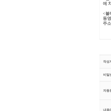
에 
<불
동영
주소
작성자
비밀번
자동
내용(