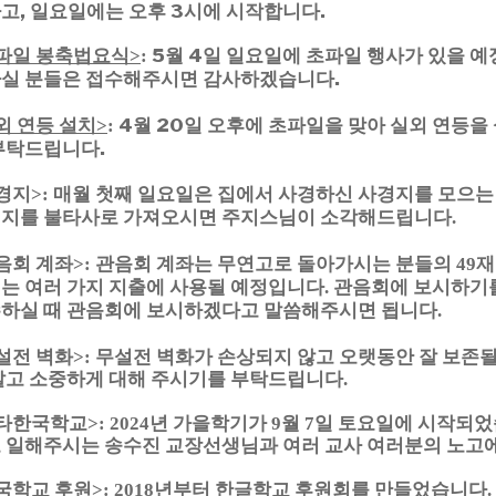
고, 일요일에는 오후 3시에 시작합니다.
파일 봉축법요식
5월 4일 일요일에 초파일 행사가 있을 예정
>
:
실 분들은 접수해주시면 감사하겠습니다.
외 연등 설치
4월 20일 오후에 초파일을 맞아 실외 연등을
>
:
부탁드립니다.
경지>: 매월 첫째 일요일은 집에서 사경하신 사경지를 모으는
지를 불타사로 가져오시면 주지스님이 소각해드립니다.
음회 계좌>: 관음회 계좌는 무연고로 돌아가시는 분들의 49재
는 여러 가지 지출에 사용될 예정입니다. 관음회에 보시하
하실 때 관음회에 보시하겠다고 말씀해주시면 됩니다.
설전 벽화>: 무설전 벽화가 손상되지 않고 오랫동안 잘 보존될
말고 소중하게 대해 주시기를 부탁드립니다.
타한국학교>: 2024년 가을학기가 9월 7일 토요일에 시작되
 일해주시는 송수진 교장선생님과 여러 교사 여러분의 노고
국학교 후원>: 2018년부터 한글학교 후원회를 만들었습니다.