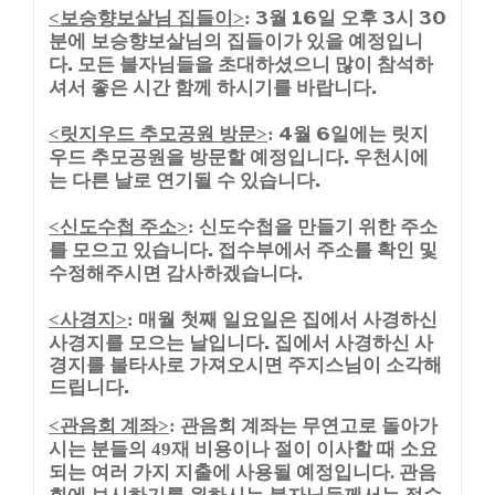
보승향보살님 집들이
3월 16일 오후 3시 30
<
>
:
분에 보승향보살님의 집들이가 있을 예정입니
다. 모든 불자님들을 초대하셨으니 많이 참석하
셔서 좋은 시간 함께 하시기를 바랍니다.
릿지우드 추모공원 방문
4월 6일에는 릿지
<
>
:
우드 추모공원을 방문할 예정입니다. 우천시에
는 다른 날로 연기될 수 있습니다.
신도수첩 주소
신도수첩을 만들기 위한 주소
<
>
:
를 모으고 있습니다. 접수부에서 주소를 확인 및
수정해주시면 감사하겠습니다.
사경지
매월 첫째 일요일은 집에서 사경하신
<
>
:
사경지를 모으는 날입니다. 집에서 사경하신 사
경지를 불타사로 가져오시면 주지스님이 소각해
드립니다.
관음회 계좌
관음회 계좌는 무연고로 돌아가
<
>
:
시는 분들의
재 비용이나 절이 이사할 때 소요
49
되는 여러 가지 지출에 사용될 예정입니다
관음
.
회에 보시하기를 원하시는 불자님들께서는 접수