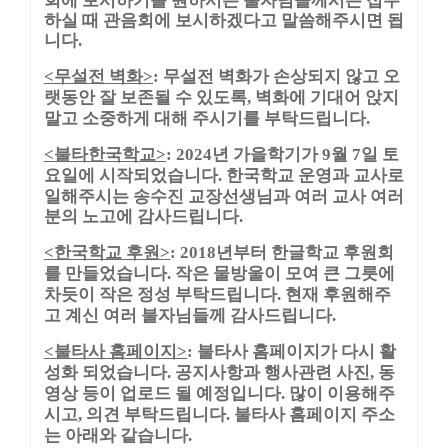
하실 때 관음회에 보시하겠다고 말씀해주시면 됩
니다
.
무설전 벽화
무설전 벽화가 손상되지 않고 오
<
>
:
랫동안 잘 보존될 수 있도록
벽화에 기대어 앉지
,
말고 소중하게 대해 주시기를 부탁드립니다
.
불타한국학교
년 가을학기가
월
일 토
<
>
: 2024
9
7
요일에 시작되었습니다
한국학교 운영과 교사로
.
일해주시는 송수진 교장선생님과 여러 교사 여러
분의 노고에 감사드립니다
.
한국학교 후원
년부터 한글학교 후원회
<
>
: 2018
를 만들었습니다
작은 물방울이 모여 큰 그릇에
.
차듯이 작은 정성 부탁드립니다
현재 후원해주
.
고 계신 여러 불자님들께 감사드립니다
.
불타사 홈페이지
불타사 홈페이지가 다시 활
<
>
:
성화 되었습니다
공지사항과 행사관련 사진
동
.
,
영상 등이 업로드 될 예정입니다
많이 이용해주
.
시고
의견 부탁드립니다
불타사 홈페이지 주소
,
.
는 아래와 같습니다
.