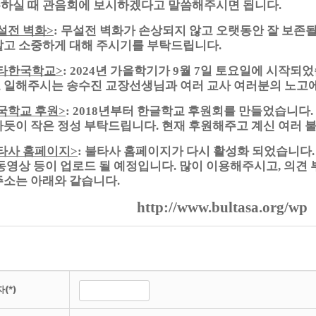
하실 때 관음회에 보시하겠다고 말씀해주시면 됩니다
.
설전 벽화
무설전 벽화가 손상되지 않고 오랫동안 잘 보존될
>
:
말고 소중하게 대해 주시기를 부탁드립니다
.
타한국학교
년 가을학기가
월
일 토요일에 시작되
>
: 2024
9
7
 일해주시는 송수진 교장선생님과 여러 교사 여러분의 노고
국학교 후원
년부터 한글학교 후원회를 만들었습니다
>
: 2018
.
차듯이 작은 정성 부탁드립니다
현재 후원해주고 계신 여러 
.
타사 홈페이지
불타사 홈페이지가 다시 활성화 되었습니다
>
:
동영상 등이 업로드 될 예정입니다
많이 이용해주시고
의견
.
,
주소는 아래와 같습니다
.
http://www.bultasa.org/wp
(*)