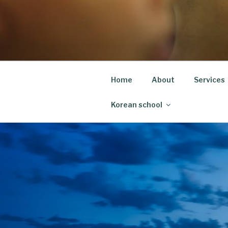
Skip
to
content
Home
About
Services
Korean school