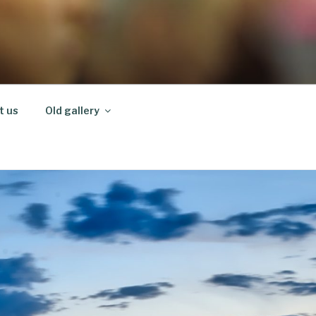
t us
Old gallery