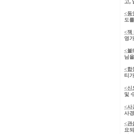
고,
동
<
도를
잭
<
영가
불
<
님을
합
<
티가
신
<
및 
사
<
사경
관
<
요되