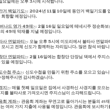
 일요일에는 오후 3시에 시작합니다.
안거 백일기도
2024년 11월 10일에 동안거 백일기도를
>
:
 회향할 예정입니다.
 버나드 영가 49재
2월 16일 일요일에 테네시주 정순화보
>
:
의 49재 막재를 지낼 예정입니다.
타사 연말파티
오늘 오후 5시에 미도리에서 불타사 연말파
>
:
 모시고 전체 신도가 함께하는 자리입니다. 많은 참석 바랍니
창단 연말파티
2월 16일에는 합창단 단장님 댁에서 주지
>
:
 있을 예정입니다.
도수첩 주소
신도수첩을 만들기 위한 주소를 모으고 있습니
>
:
수정해주시면 감사하겠습니다.
경지
매월 첫째 일요일은 집에서 사경하신 사경지를 모으는
>
:
지를 불타사로 가져오시면 주지스님이 소각해드립니다.
음회 계좌
관음회 계좌는 무연고로 돌아가시는 분들의
재
>
:
49
는 여러 가지 지출에 사용될 예정입니다
관음회에 보시하기
.