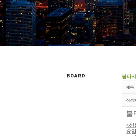
BOARD
불타사
제목
작성
불
신
<
요일