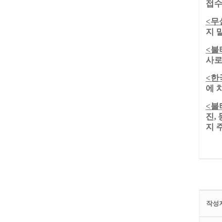
접수
무
<
지 
불
<
사로
한
<
에 
불
<
진
,
지 
작성자