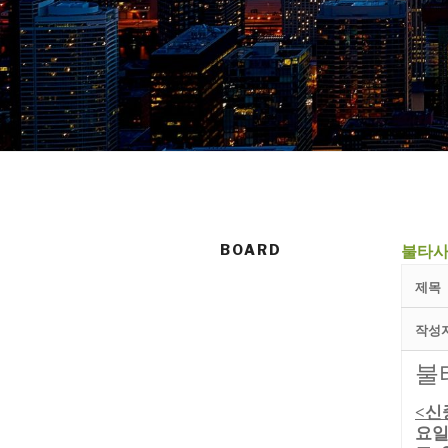
BOARD
불타사
제목
작성
불
신
<
요일