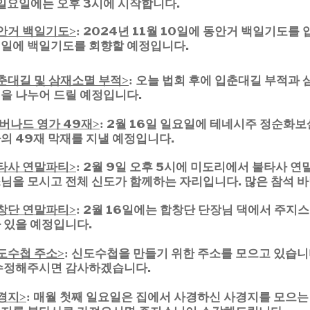
 일요일에는 오후 3시에 시작합니다.
안거 백일기도
2024년 11월 10일에 동안거 백일기도를 
>
:
9일에 백일기도를 회향할 예정입니다.
춘대길 및 삼재소멸 부적
오늘 법회 후에 입춘대길 부적과 삼재
>
:
을 나누어 드릴 예정입니다.
 버나드 영가 49재
2월 16일 일요일에 테네시주 정순화보
>
:
의 49재 막재를 지낼 예정입니다.
타사 연말파티
2월 9일 오후 5시에 미도리에서 불타사 연
>
:
님을 모시고 전체 신도가 함께하는 자리입니다. 많은 참석 바
창단 연말파티
2월 16일에는 합창단 단장님 댁에서 주지
>
:
 있을 예정입니다.
도수첩 주소
신도수첩을 만들기 위한 주소를 모으고 있습니
>
:
수정해주시면 감사하겠습니다.
경지
매월 첫째 일요일은 집에서 사경하신 사경지를 모으는
>
: