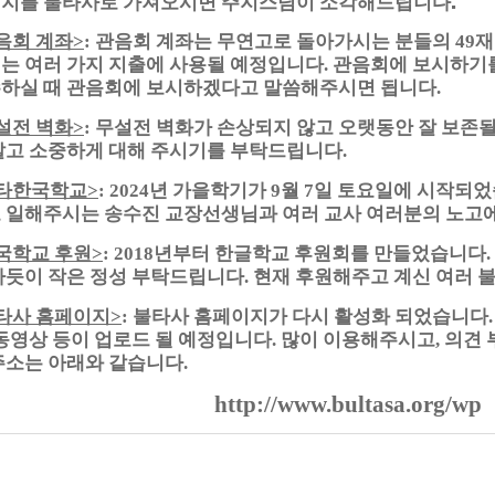
지를 불타사로 가져오시면 주지스님이 소각해드립니다.
음회 계좌
관음회 계좌는 무연고로 돌아가시는 분들의
재
>
:
49
는 여러 가지 지출에 사용될 예정입니다
관음회에 보시하기
.
하실 때 관음회에 보시하겠다고 말씀해주시면 됩니다
.
설전 벽화
무설전 벽화가 손상되지 않고 오랫동안 잘 보존될
>
:
말고 소중하게 대해 주시기를 부탁드립니다
.
타한국학교
년 가을학기가
월
일 토요일에 시작되
>
: 2024
9
7
 일해주시는 송수진 교장선생님과 여러 교사 여러분의 노고
국학교 후원
년부터 한글학교 후원회를 만들었습니다
>
: 2018
.
차듯이 작은 정성 부탁드립니다
현재 후원해주고 계신 여러 
.
타사 홈페이지
불타사 홈페이지가 다시 활성화 되었습니다
>
:
동영상 등이 업로드 될 예정입니다
많이 이용해주시고
의견
.
,
주소는 아래와 같습니다
.
http://www.bultasa.org/wp