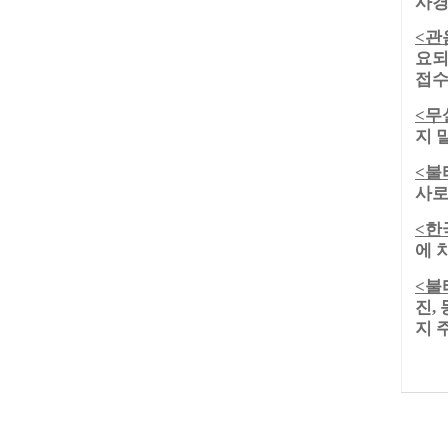
사경
관
<
요되
접수
무
<
지 
불
<
사로
한
<
에 
불
<
진
,
지 