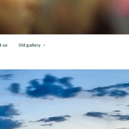
t us
Old gallery