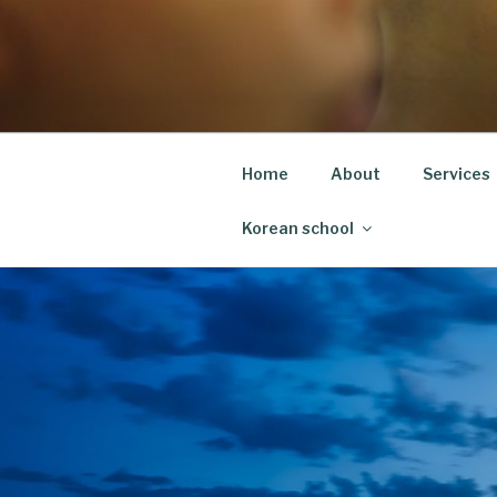
Skip
to
content
Home
About
Services
Korean school