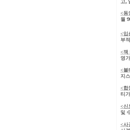
고,
동
<
월 
입
<
부적
잭
<
영가
불
<
지스
합
<
티가
신
<
및 
사
<