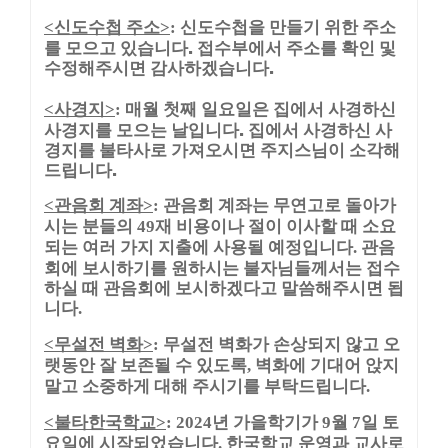
신도수첩 주소
신도수첩을 만들기 위한 주소
<
>
:
를 모으고 있습니다. 접수부에서 주소를 확인 및
수정해주시면 감사하겠습니다.
사경지
매월 첫째 일요일은 집에서 사경하신
<
>
:
사경지를 모으는 날입니다. 집에서 사경하신 사
경지를 불타사로 가져오시면 주지스님이 소각해
드립니다.
관음회 계좌
관음회 계좌는 무연고로 돌아가
<
>
:
시는 분들의
재 비용이나 절이 이사할 때 소요
49
되는 여러 가지 지출에 사용될 예정입니다
관음
.
회에 보시하기를 원하시는 불자님들께서는 접수
하실 때 관음회에 보시하겠다고 말씀해주시면 됩
니다
.
무설전 벽화
무설전 벽화가 손상되지 않고 오
<
>
:
랫동안 잘 보존될 수 있도록
벽화에 기대어 앉지
,
말고 소중하게 대해 주시기를 부탁드립니다
.
불타한국학교
년 가을학기가
월
일 토
<
>
: 2024
9
7
요일에 시작되었습니다
한국학교 운영과 교사로
.