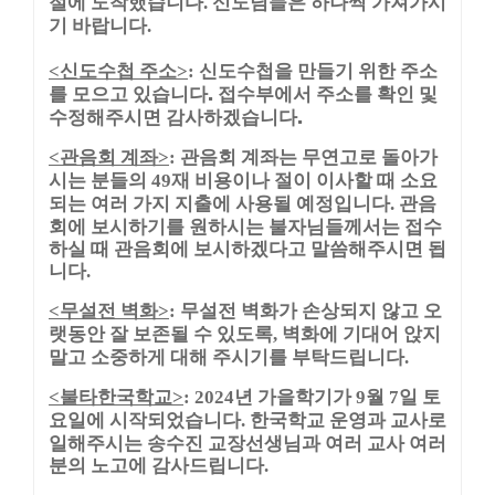
절에 도착했습니다. 신도님들은 하나씩 가져가시
기 바랍니다.
신도수첩 주소
신도수첩을 만들기 위한 주소
<
>
:
를 모으고 있습니다. 접수부에서 주소를 확인 및
수정해주시면 감사하겠습니다.
관음회 계좌
관음회 계좌는 무연고로 돌아가
<
>
:
시는 분들의
재 비용이나 절이 이사할 때 소요
49
되는 여러 가지 지출에 사용될 예정입니다
관음
.
회에 보시하기를 원하시는 불자님들께서는 접수
하실 때 관음회에 보시하겠다고 말씀해주시면 됩
니다
.
무설전 벽화
무설전 벽화가 손상되지 않고 오
<
>
:
랫동안 잘 보존될 수 있도록
벽화에 기대어 앉지
,
말고 소중하게 대해 주시기를 부탁드립니다
.
불타한국학교
년 가을학기가
월
일 토
<
>
: 2024
9
7
요일에 시작되었습니다
한국학교 운영과 교사로
.
일해주시는 송수진 교장선생님과 여러 교사 여러
분의 노고에 감사드립니다
.