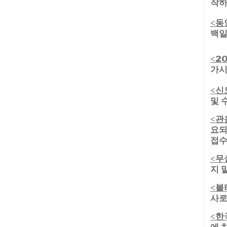
작
하
동
<
백일
2
<
가시
신
<
및 
관
<
요되
접수
무
<
지 
불
<
사로
한
<
에 