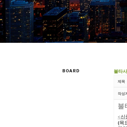
BOARD
불타사
제목
작성
불
신
<
(목