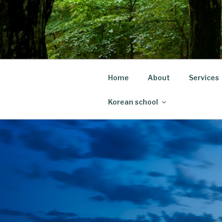
Skip
to
content
Home
About
Services
Korean school