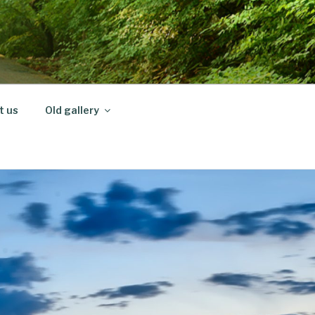
t us
Old gallery