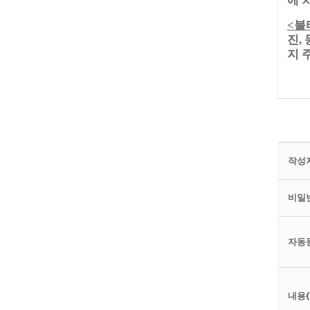
불
<
진
,
지 
작성자
비밀번
자동
내용(