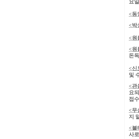
요일
동
<
박
<
원
<
원
<
돈독
신
<
및 
관
<
요되
접수
무
<
지 
불
<
사로