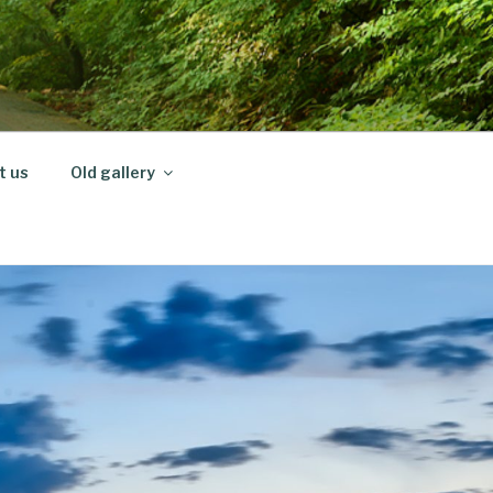
t us
Old gallery