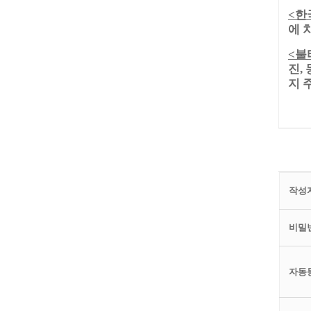
한
<
에 
불
<
진
,
지 
작성자
비밀번
자동