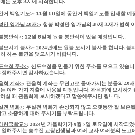
에는 오후 3시에 시작합니다.
안거 백일기도
11월 10일에 동안거 백일기도를 입재할 예
>
:
성만 영가님
재
청봉 박성만 영가님의
재 3재가 법회
49
>
:
49
불봉안식
12월 8일에 원불 봉안식이 있을 예정입니다.
>
:
.
불모시기 불사
년에도 원불 모시기 불사를 합니다
불자
>
: 2024
.
히 하는 불연을 맺으시기 바랍니다
.
도수첩 주소
신도수첩을 만들기 위한 주소를 모으고 있습니
>
:
수정해주시면 감사하겠습니다.
음회 계좌
관음회 계좌는 무연고로 돌아가시는 분들의
재
>
:
49
는 여러 가지 지출에 사용될 예정입니다
관음회에 보시하기
.
하실 때 관음회에 보시하겠다고 말씀해주시면 됩니다
.
설전 벽화
무설전 벽화가 손상되지 않고 오랫동안 잘 보존될
>
:
말고 소중하게 대해 주시기를 부탁드립니다
.
타한국학교
년 가을학기가
월
일 토요일에 시작되
>
: 2024
9
7
 일해주시는 송수진 교장선생님과 여러 교사 여러분의 노고