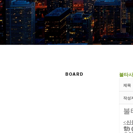
BOARD
불타사
제목
작성
불
신
<
향)