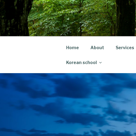
Skip
to
content
Home
About
Services
Korean school