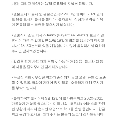
니다. 그리고 제4재는 17일 토요일에 지낼 예정입니다.
<원불모시기 불사 및 원불점안식>: 2019년에 이어 2020년에
도 원불 모시기 불사를 합니다. 불자로서 신심과 원력을 더욱
더 돈독히 하는 불연을 맺으시기 바랍니다.
<결혼식>: 소일 거사와 Jenny (Bayarmaa Shatar) 보살의 결
혼식이 다음 주 일요일인 10월 18일에 법회를 11시까지 마치고
나서 11시 30분부터 있을 예정입니다. 많이 참석하셔서 축하해
주시면 감사하겠습니다.
<일회용 용기 사용 자제 부탁>: 가능한 한 1회용 접시와 컵 등
의 사용을 줄여주시면 감사하겠습니다.
<무설전 벽화>: 무설전 벽화가 손상되지 않고 오랫 동안 잘 보존
될 수 있도록, 벽화에 기대어 앉지 말고 소중하게 대해 주시기
를 부탁드립니다.
<불타한국학교>: 어제 9월 12일에 불타한국학교 2020-2021
가을학기 개학을 했습니다. 미국 내의 코로나바이러스와 관련
된 상황에 따라서 온라인 수업으로 학교를 운영 중입니다. 한글
학교 운영과 교사로 일해주시는 분들의 노고에 감사드립니다.