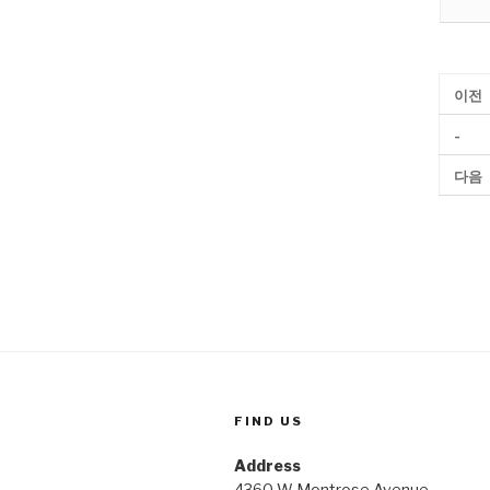
이전
-
다음
FIND US
Address
4360 W Montrose Avenue