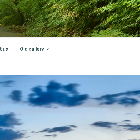
t us
Old gallery