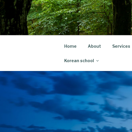
Skip
to
content
Home
About
Services
Korean school