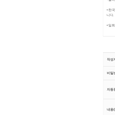
<한국
니다.
<일회
작성자
비밀번
자동
내용(