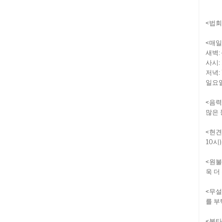
-
<법회
<매일
새벽: 
사시: 
저녁: 
일요일
<음력
많은 
<현견
10시
<원불
욱 더
<무설
를 부
<불타