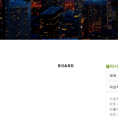
BOARD
불타사
제목
작성
스승께
모든 
라훌라
모든 