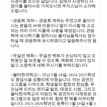
사경지를 모으는 날입니다. 집에서 사경하신 사
경지를 불타사로 가져오시면 주지스님이 소각해
드립니다.
<관음회 계좌>: 관음회 계좌는 무연고로 돌아가
시는 분들의 49재 비용이나 절이 이사할 때 소요
되는 여러 가지 지출에 사용될 예정입니다. 관음
회에 보시하기를 원하시는 불자님들께서는 접수
하실 때 관음회에 보시하겠다고 말씀해주시면 됩
니다.
<무설전 벽화>: 무설전 벽화가 손상되지 않고 오
랫동안 잘 보존될 수 있도록, 벽화에 기대어 앉지
말고 소중하게 대해 주시기를 부탁드립니다.
<불타한국학교>: 지난 5월 10일, 2024-2025학년
도 종업식을 성황리에 마쳤습니다. 여는 공연인
소고춤을 시작으로, 학생들의 합창과 한삼춤, 부
모님께 드리는 편지글 발표, 태권도 시범, 그리고
불타한국학교의 자랑인 북 공연까지
다채로운 프
로그램으로 많은 박수와 함께 한 해를 마무리했
습니다. 2025-2026학년도 등록이 5월 10일-6월 3