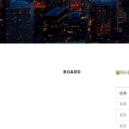
BOARD
불타사
번호
104
103
102