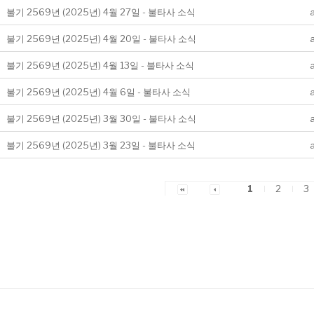
불기 2569년 (2025년) 4월 27일 - 불타사 소식
불기 2569년 (2025년) 4월 20일 - 불타사 소식
불기 2569년 (2025년) 4월 13일 - 불타사 소식
불기 2569년 (2025년) 4월 6일 - 불타사 소식
불기 2569년 (2025년) 3월 30일 - 불타사 소식
불기 2569년 (2025년) 3월 23일 - 불타사 소식
1
2
3