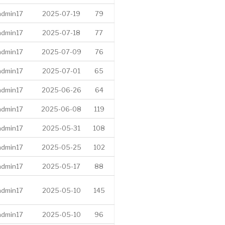
admin17
2025-07-19
79
admin17
2025-07-18
77
admin17
2025-07-09
76
admin17
2025-07-01
65
admin17
2025-06-26
64
admin17
2025-06-08
119
admin17
2025-05-31
108
admin17
2025-05-25
102
admin17
2025-05-17
88
admin17
2025-05-10
145
admin17
2025-05-10
96