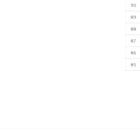
90
89
88
87
86
85