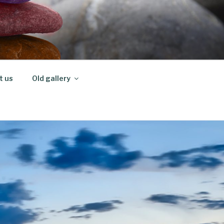
t us
Old gallery