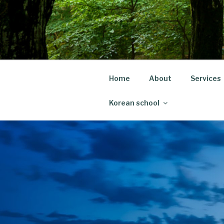
Skip
to
content
Home
About
Services
Korean school