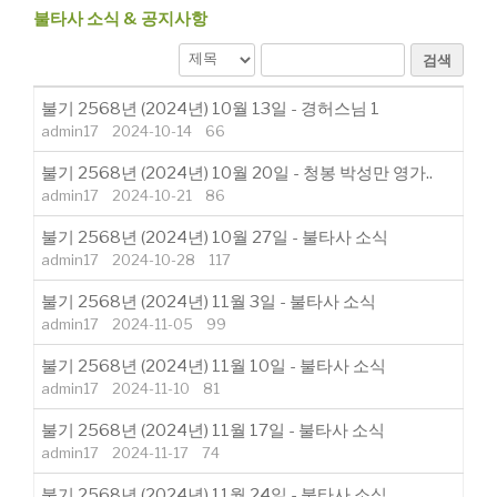
불타사 소식 & 공지사항
검색
불기 2568년 (2024년) 10월 13일 - 경허스님 1
admin17
2024-10-14
66
불기 2568년 (2024년) 10월 20일 - 청봉 박성만 영가..
admin17
2024-10-21
86
불기 2568년 (2024년) 10월 27일 - 불타사 소식
admin17
2024-10-28
117
불기 2568년 (2024년) 11월 3일 - 불타사 소식
admin17
2024-11-05
99
불기 2568년 (2024년) 11월 10일 - 불타사 소식
admin17
2024-11-10
81
불기 2568년 (2024년) 11월 17일 - 불타사 소식
admin17
2024-11-17
74
불기 2568년 (2024년) 11월 24일 - 불타사 소식