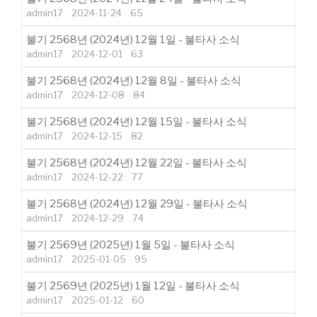
admin17
2024-11-24
65
불기 2568년 (2024년) 12월 1일 - 불타사 소식
admin17
2024-12-01
63
불기 2568년 (2024년) 12월 8일 - 불타사 소식
admin17
2024-12-08
84
불기 2568년 (2024년) 12월 15일 - 불타사 소식
admin17
2024-12-15
82
불기 2568년 (2024년) 12월 22일 - 불타사 소식
admin17
2024-12-22
77
불기 2568년 (2024년) 12월 29일 - 불타사 소식
admin17
2024-12-29
74
불기 2569년 (2025년) 1월 5일 - 불타사 소식
admin17
2025-01-05
95
불기 2569년 (2025년) 1월 12일 - 불타사 소식
admin17
2025-01-12
60