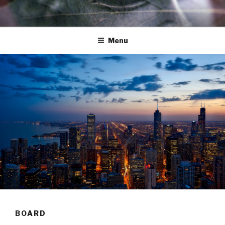
Skip
to
content
Menu
BOARD