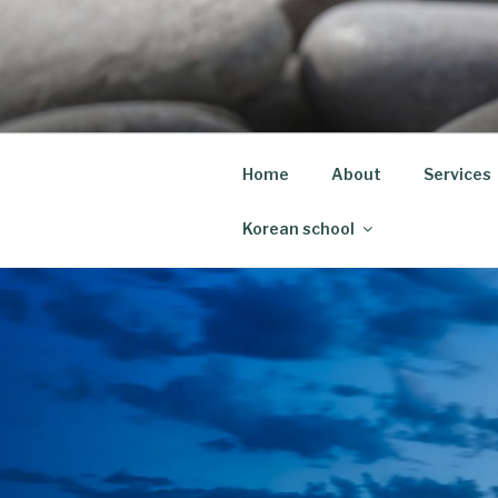
Skip
to
content
Home
About
Services
Korean school