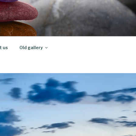
t us
Old gallery