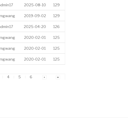
admin17
2025-08-10
129
imgwang
2019-09-02
129
admin17
2025-04-20
126
imgwang
2020-02-01
125
imgwang
2020-02-01
125
imgwang
2020-02-01
125
4
5
6