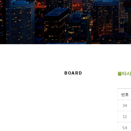
BOARD
불타사
번호
34
12
54